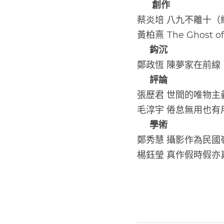
創作 
蔡炎培 八九不離十（
黃柏熹 The Ghost of
鈎沉 
鄭政恆 陳夢家在前線
評論
張歷君 世間的唯物
毛淳宇 倦怠無用也有用
學術 
鄭秀慧 攝影作為民
楊鈺瑩 真作假時假