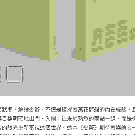
面狀態，解讀憂鬱，不僅是鑽探著萬花筒般的內在經驗，
再目標明確地出閘、入閘，往來於熟悉的兩點一線，而是
者的眼光重新審視這個世界。這本《憂鬱》期待著與讀者