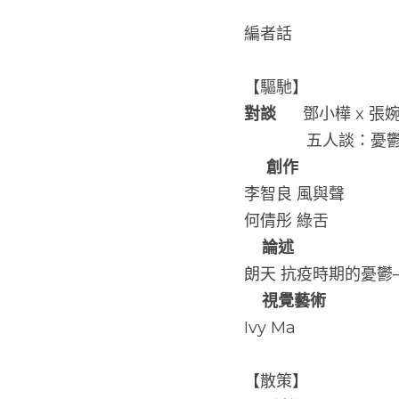
編者話
【驅馳】
對談
      鄧小樺 x
           
創作 
李智良 風與聲
何倩彤 綠舌
論述
朗天 抗疫時期的憂鬱
視覺藝術
Ivy Ma
【散策】