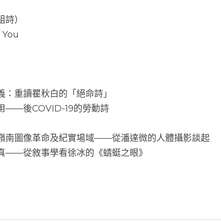
組詩）
 You
主義：重讀瞿秋白的「絕命詩」
——後COVID-19的勞動詩
國嶺南圖像革命及紀實場域——從潘達微的人體攝影談起
亦真——從敘事學看徐冰的《蜻蜓之眼》