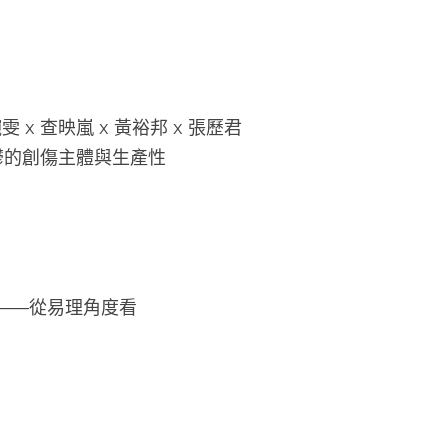
 張婉雯 x 查映嵐 x 黃裕邦 x 張歷君
   五人談：憂鬱的創傷主體與生產性
——從易理角度看