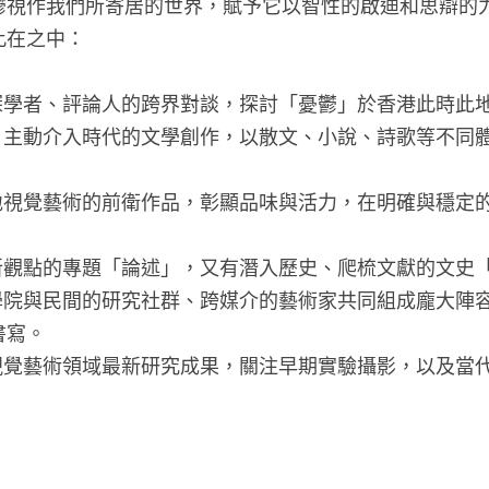
鬱視作我們所寄居的世界，賦予它以智性的啟迪和思辯的
此在之中：
深學者、評論人的跨界對談，探討「憂鬱」於香港此時此
、主動介入時代的文學創作，以散文、小說、詩歌等不同
地視覺藝術的前衛作品，彰顯品味與活力，在明確與穩定
新觀點的專題「論述」，又有潛入歷史、爬梳文獻的文史
學院與民間的研究社群、跨媒介的藝術家共同組成龐大陣
書寫。
視覺藝術領域最新研究成果，關注早期實驗攝影，以及當