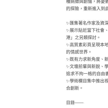
種病徵與創傷，將憂
的探險，重新進入到
✨匯集著名作家及資
✨展示貼近當下社會
港」之另類探討。
✨高質素彩頁呈現本
的情感世界。
✨既有力求新角度、
✨文壇前輩與新銳、
追求不拘一格的自由
✨學術欄目集中推出
合創新。
目錄——