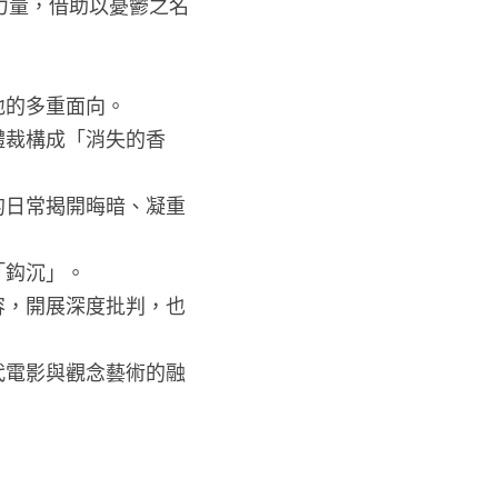
力量，借助以憂鬱之名
地的多重面向。
體裁構成「消失的香
的日常揭開晦暗、凝重
「鈎沉」。
容，開展深度批判，也
代電影與觀念藝術的融